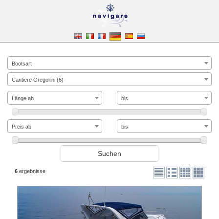
Bootsart
Cantiere Gregorini (6)
Länge ab
bis
Preis ab
bis
6
ergebnisse