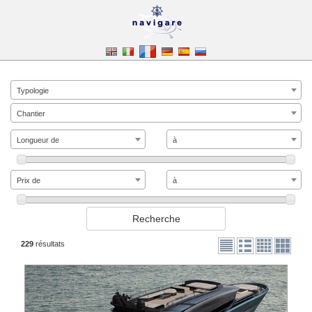
Typologie
Chantier
Longueur de
à
Prix de
à
229
résultats